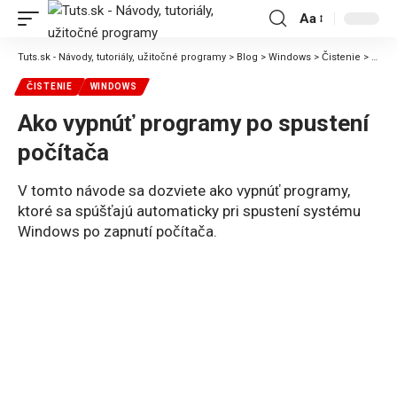
Aa
Font
Resizer
Tuts.sk - Návody, tutoriály, užitočné programy
>
Blog
>
Windows
>
Čistenie
>
Ako v
ČISTENIE
WINDOWS
Ako vypnúť programy po spustení
počítača
V tomto návode sa dozviete ako vypnúť programy,
ktoré sa spúšťajú automaticky pri spustení systému
Windows po zapnutí počítača.