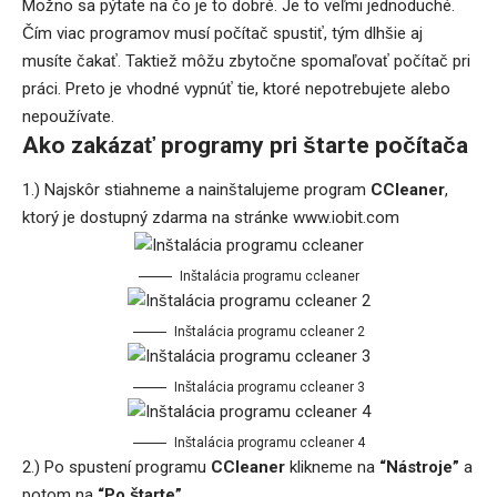
Možno sa pýtate na čo je to dobré. Je to veľmi jednoduché.
Čím viac programov musí počítač spustiť, tým dlhšie aj
musíte čakať. Taktiež môžu zbytočne spomaľovať počítač pri
práci. Preto je vhodné vypnúť tie, ktoré nepotrebujete alebo
nepoužívate.
Ako zakázať programy pri štarte počítača
1.) Najskôr stiahneme a nainštalujeme program
CCleaner
,
ktorý je dostupný zdarma na stránke
www.iobit.com
Inštalácia programu ccleaner
Inštalácia programu ccleaner 2
Inštalácia programu ccleaner 3
Inštalácia programu ccleaner 4
2.) Po spustení programu
CCleaner
klikneme na
“Nástroje”
a
potom na
“Po štarte”
.