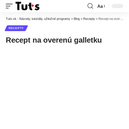
Aa
Font
Resizer
Tuts.sk - Návody, tutoriály, užitočné programy
>
Blog
>
Recepty
>
Recept na overenú galletku
RECEPTY
Recept na overenú galletku