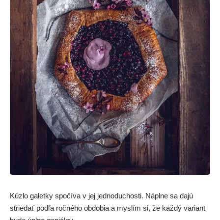
Kúzlo galetky spočíva v jej jednoduchosti. Náplne sa dajú
striedať podľa ročného obdobia a myslím si, že každý variant