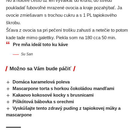
No a hotové cesto už len vyvaľkať do kruhu, do stredu
poukladať ľubovoľné mrazené ovocia a kraje pozahýbať. Ja
ovocie zmiešavam s trochou cukru a s 1 PL tapiokového
škrobu.
Šťava z ovocia sa pri pečení trošku zahustí a netečie to potom
kade tade mimo galettky. Piekla som na 180 cca 50 min.
Pre mňa ideál toto ku káve
Su San
Možno sa Vám bude páčiť
Domáca karamelová poleva
Mascarpone torta s horkou čokoládou mandľami
Kakaovo kokosové kocky s brusnicami
Piškótová bábovka s orechmi
Vyskúšajte tento zdravý puding z tapiokovej múky a
mascarpone