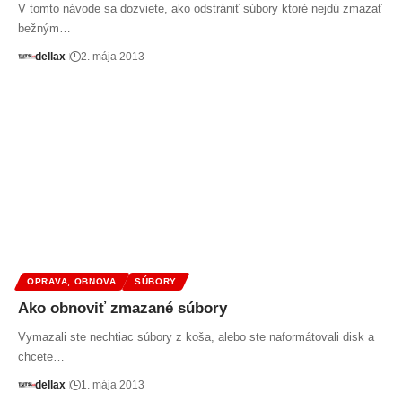
V tomto návode sa dozviete, ako odstrániť súbory ktoré nejdú zmazať
bežným…
dellax
2. mája 2013
OPRAVA, OBNOVA
SÚBORY
Ako obnoviť zmazané súbory
Vymazali ste nechtiac súbory z koša, alebo ste naformátovali disk a
chcete…
dellax
1. mája 2013