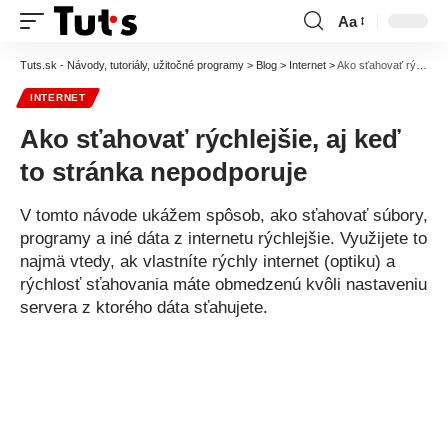
Aa
Font
Resizer
Tuts.sk - Návody, tutoriály, užitočné programy
>
Blog
>
Internet
>
Ako sťahovať rýchlejšie, aj keď to stránka nepodporuje
INTERNET
Ako sťahovať rýchlejšie, aj keď
to stránka nepodporuje
V tomto návode ukážem spôsob, ako sťahovať súbory,
programy a iné dáta z internetu rýchlejšie. Využijete to
najmä vtedy, ak vlastníte rýchly internet (optiku) a
rýchlosť sťahovania máte obmedzenú kvôli nastaveniu
servera z ktorého dáta sťahujete.