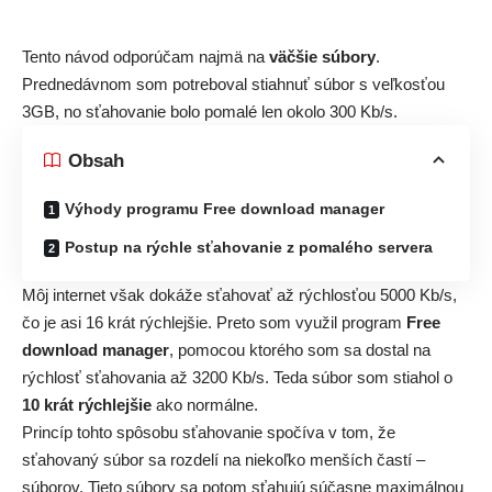
Tento návod odporúčam najmä na
väčšie súbory
.
Prednedávnom som potreboval stiahnuť súbor s veľkosťou
3GB, no sťahovanie bolo pomalé len okolo 300 Kb/s.
Obsah
Výhody programu Free download manager
Postup na rýchle sťahovanie z pomalého servera
Môj internet však dokáže sťahovať až rýchlosťou 5000 Kb/s,
čo je asi 16 krát rýchlejšie. Preto som využil program
Free
download manager
, pomocou ktorého som sa dostal na
rýchlosť sťahovania až 3200 Kb/s. Teda súbor som stiahol o
10 krát rýchlejšie
ako normálne.
Princíp tohto spôsobu sťahovanie spočíva v tom, že
sťahovaný súbor sa rozdelí na niekoľko menších častí –
súborov. Tieto súbory sa potom sťahujú súčasne maximálnou