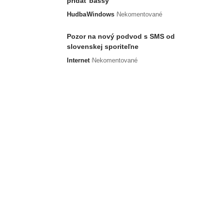
pridať bassy
Hudba
Windows
Nekomentované
Pozor na nový podvod s SMS od
slovenskej sporiteľne
Internet
Nekomentované