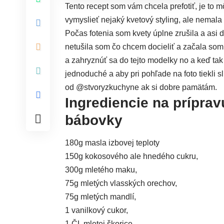
Tento recept som vám chcela prefotiť, je to 
vymyslieť nejaký kvetový styling, ale nemal
Počas fotenia som kvety úplne zrušila a asi
netušila som čo chcem docieliť a začala som
a zahryznúť sa do tejto modelky no a keď ta
jednoduché a aby pri pohľade na foto tiekli sl
od @stvoryzkuchyne ak si dobre pamätám.
Ingrediencie na príprav
bábovky
180g masla izbovej teploty
150g kokosového ale hnedého cukru,
300g mletého maku,
75g mletých vlasských orechov,
75g mletých mandlí,
1 vanilkový cukor,
1 ČL mletej škorice