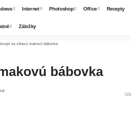
ndows
Internet
Photoshop
Office
Recepty
atné
Záložky
ecept na zdravú makovú bábovka
 makovú bábovka
né
Zd