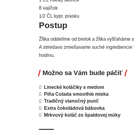
8 vajíčok
1/2 ČL kypr. prasku
Postup
Žĺtka oddelíme od bielok a žĺtka vyšľaháme 
A striedavo zmiešavame suché ingrediencie 
hodinu.
Možno sa Vám bude páčiť
Linecké koláčiky s medom
Piña Colada smoothie miska
Tradičný vianočný punč
Extra čokoládová bábovka
Mrkvový koláč zo špaldovej múky