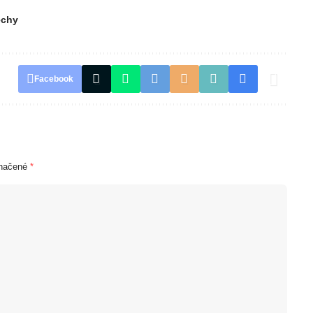
echy
Facebook
značené
*