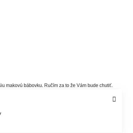
všiu makovú bábovku. Ručím za to že Vám bude chutiť.
y