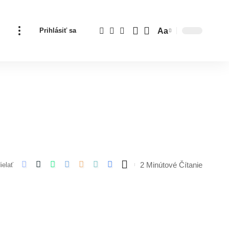
Aa
Prihlásiť sa
Font
Resizer
2 Minútové Čítanie
ielať