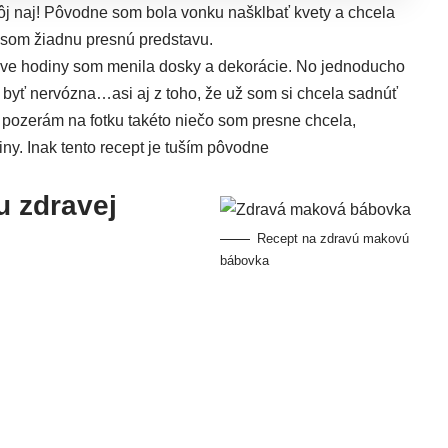
môj naj! Pôvodne som bola vonku našklbať kvety a chcela
a som žiadnu presnú predstavu.
 dve hodiny som menila dosky a dekorácie. No jednoducho
 byť nervózna…asi aj z toho, že už som si chcela sadnúť
k pozerám na fotku takéto niečo som presne chcela,
iny. Inak tento recept je tuším pôvodne
u zdravej
Recept na zdravú makovú
bábovka