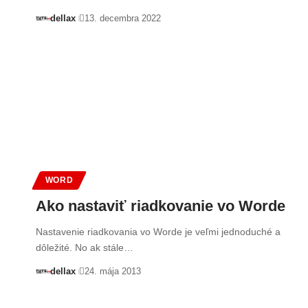
dellax
13. decembra 2022
WORD
Ako nastaviť riadkovanie vo Worde
Nastavenie riadkovania vo Worde je veľmi jednoduché a
dôležité. No ak stále…
dellax
24. mája 2013