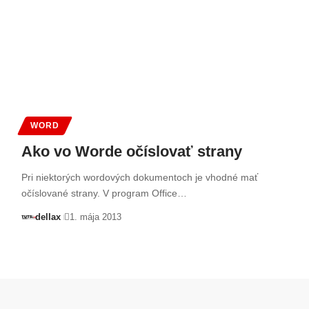
WORD
Ako vo Worde očíslovať strany
Pri niektorých wordových dokumentoch je vhodné mať
očíslované strany. V program Office…
dellax
1. mája 2013