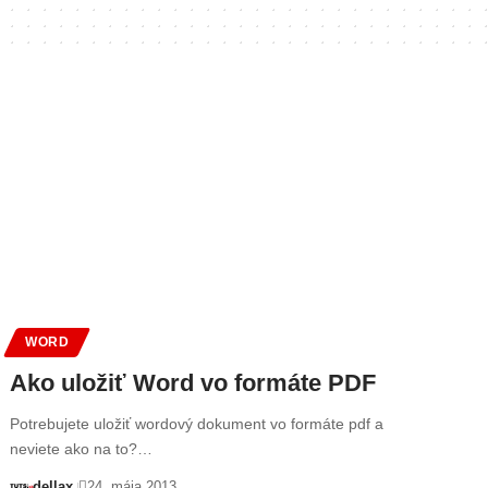
WORD
Ako uložiť Word vo formáte PDF
Potrebujete uložiť wordový dokument vo formáte pdf a
neviete ako na to?…
dellax
24. mája 2013