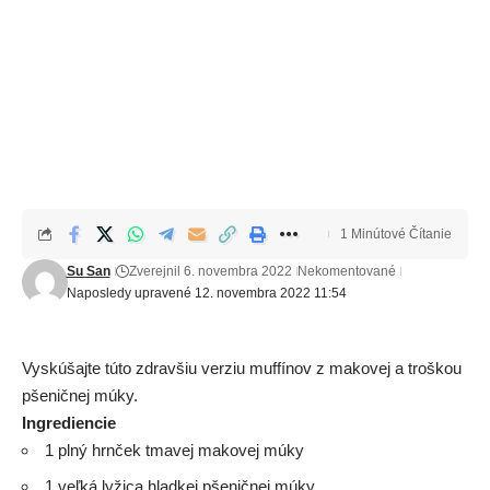
1 Minútové Čítanie
Su San
Zverejnil 6. novembra 2022
Nekomentované
Naposledy upravené 12. novembra 2022 11:54
Vyskúšajte túto zdravšiu verziu muffínov z makovej a troškou
pšeničnej múky.
Ingrediencie
1 plný hrnček tmavej makovej múky
1 veľká lyžica hladkej pšeničnej múky