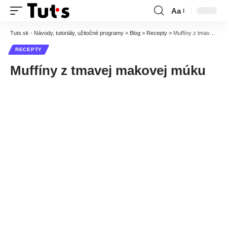
Aa
Font
Resizer
Tuts.sk - Návody, tutoriály, užitočné programy
>
Blog
>
Recepty
>
Muffíny z tmavej makovej múku
RECEPTY
Muffíny z tmavej makovej múku