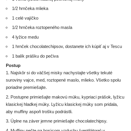
1/2 hrnčeka mlieka
1 celé vajíčko
1/2 hrnčeka roztopeného masla
4 lyžice medu
1 hrnček chocolatechipsov, dostanete ich kúpiť aj v Tescu
1 balík prášku do pečiva
Postup
Najskôr si do väčšej misky nachystajte všetky tekuté
suroviny vajce, med, roztopené maslo, mlieko. Všetko spolu
poriadne premiešajte.
Postupne primiešajte makovú múku, kypriaci prášok, lyžicu
klasickej hladkej múky. Lyžicu klasickej múky som pridala,
aby muffiny aspoň trošku podrástli.
Úplne na záver jemne primiešajte chocolatechipsy.
Muffiny pečte na horúcom vzduchu (ventilátore) v