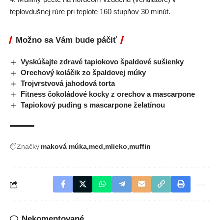
teplovdušnej rúre pri teplote 160 stupňov 30 minút.
Možno sa Vám bude páčiť
Vyskúšajte zdravé tapiokovo špaldové sušienky
Orechový koláčik zo špaldovej múky
Trojvrstvová jahodová torta
Fitness čokoládové kocky z orechov a mascarpone
Tapiokový puding s mascarpone želatínou
Značky
maková múka
med
mlieko
muffin
Nekomentované